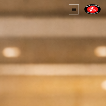
خطي
لى
لمحتوى