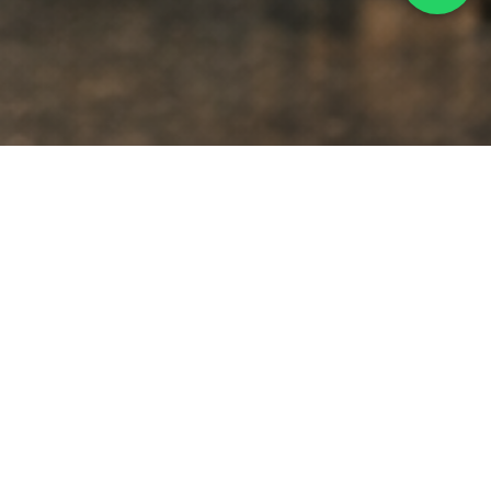
من نحن
تأسست Four Brothers عام 2005 كمصنع متكامل متخصص في
تصنيع الزي الموحد والملابس بمختلف أنواعها، وفق منظومة إنتاج
احترافية تبدأ من التصميم وحتى التسليم النهائي.
نخدم السوق المصري وأسواق الخليج، مع تركيز خاص على قطاعات
الضيافة والمطاعم، إلى جانب القطاعات الطبية، الصناعية، والتعليمية.
نعتمد على خبرة تشغيلية متراكمة، وفريق عمل متخصص، ونظام
دقيق لمراقبة الجودة يضمن ثبات المستوى في كل قطعة يتم إنتاجها.
كيف نعمل
دراسة احتياج العمي
ل